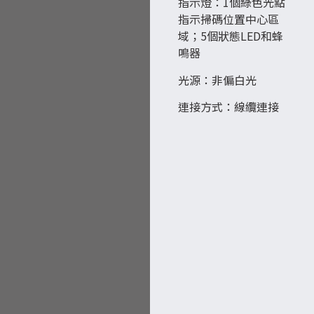
指示燈：1個綠色光點
指示掃碼位置中心區
域；5個狀態LED和蜂
鳴器
光源：非偏白光
連接方式：線纜連接