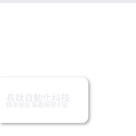
關於我們
最新情報
品牌一覽
聯絡我們
長鈦自動化科技
AKUSENSE
AKUSENSE
AKUSENSE
AKUSENSE
AKUSENSE
AI圖像辨識
工業智能傳感
區域安全
精密定位
位移測量
精準感知‏‎‎‎‎‎‏‎‏‎ 驅動無限可能